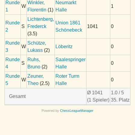
Runde
Winkler,
Neumarkt
W
1
1
Florentin
(1)
Halle
Lichtenberg,
Runde
Union 1861
S
Frederck
1041
0
2
Schönebeck
(3.5)
Runde
Schütze,
W
Löberitz
0
3
Lukass
(2)
Runde
Ruhs,
Saalespringer
S
0
4
Bruno
(2)
Halle
Runde
Zeuner,
Roter Turm
W
0
5
Theo
(2.5)
Halle
Ø 1041
1.0 / 5
Gesamt
(1 Spieler)
35. Platz
Powered by
ChessLeagueManager