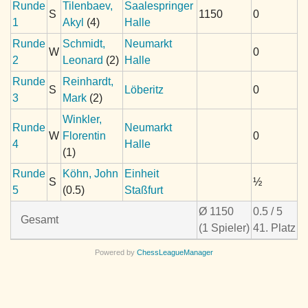
Runde
Tilenbaev,
Saalespringer
S
1150
0
1
Akyl
(4)
Halle
Runde
Schmidt,
Neumarkt
W
0
2
Leonard
(2)
Halle
Runde
Reinhardt,
S
Löberitz
0
3
Mark
(2)
Winkler,
Runde
Neumarkt
W
Florentin
0
4
Halle
(1)
Runde
Köhn, John
Einheit
S
½
5
(0.5)
Staßfurt
Ø 1150
0.5 / 5
Gesamt
(1 Spieler)
41. Platz
Powered by
ChessLeagueManager