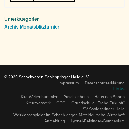
Unterkategorien
Archiv Monatsblitzturnier
© 2026 Schachverein Saalespringer Halle e. V.
Impressum
Datenschutzerklärung
Links
Kita Weltenbummler
Puschkinhaus
Haus des Sports
Kreuzvorwerk
GCG
Grundschule "Frohe Zukunft"
SV Saalespringer Halle
Weltklassespieler im Schach gegen Mitteldeutsche Wirtschaft
Anmeldung
Lyonel-Feininger-Gymnasium