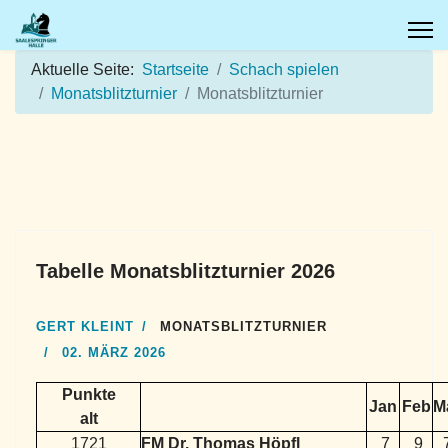
Aktuelle Seite:
Startseite
Schach spielen
Monatsblitzturnier
Monatsblitzturnier
Tabelle Monatsblitzturnier 2026
GERT KLEINT
MONATSBLITZTURNIER
02. MÄRZ 2026
Punkte
Jan
Feb
M
alt
1721
FM Dr. Thomas Höpfl
7
9