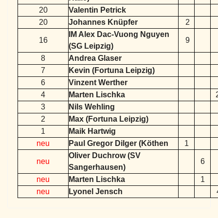
20
Valentin Petrick
20
Johannes Knüpfer
2
IM Alex Dac-Vuong Nguyen
16
9
(SG Leipzig)
8
Andrea Glaser
7
Kevin (Fortuna Leipzig)
6
Vinzent Werther
4
Marten Lischka
3
Nils Wehling
2
Max (Fortuna Leipzig)
1
Maik Hartwig
neu
Paul Gregor Dilger (Köthen
1
Oliver Duchrow (SV
neu
6
Sangerhausen)
neu
Marten Lischka
1
neu
Lyonel Jensch