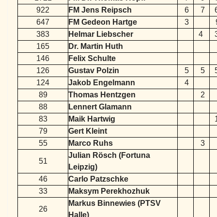
922
FM Jens Reipsch
6
7
647
FM Gedeon Hartge
3
383
Helmar Liebscher
4
165
Dr. Martin Huth
146
Felix Schulte
126
Gustav Polzin
5
5
124
Jakob Engelmann
4
89
Thomas Hentzgen
2
88
Lennert Glamann
83
Maik Hartwig
79
Gert Kleint
55
Marco Ruhs
3
Julian Rösch (Fortuna
51
Leipzig)
46
Carlo Patzschke
33
Maksym Perekhozhuk
Markus Binnewies (PTSV
26
Halle)