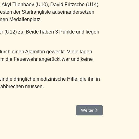
 Akyl Tilenbaev (U10), David Fritzsche (U14)
esten der Startrangliste auseinandersetzen
inen Medailenplatz.
er (U12) zu. Beide haben 3 Punkte und liegen
urch einen Alarmton geweckt. Viele lagen
dem die Feuerwehr angerückt war und keine
r die dringliche medizinische Hilfe, die ihn in
r abbrechen müssen.
Nächster Beitrag: LJEM 2026 
Weiter