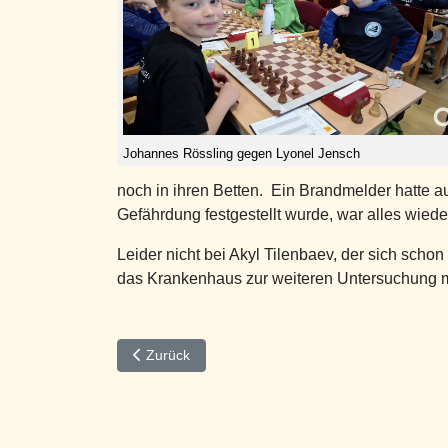
Johannes Rössling gegen Lyonel Jensch
noch in ihren Betten. Ein Brandmelder hatte 
Gefährdung festgestellt wurde, war alles wiede
Leider nicht bei Akyl Tilenbaev, der sich schon
das Krankenhaus zur weiteren Untersuchung 
Vorheriger Beitrag: JLEM 2026 - 4 Medaillen für 
Zurück