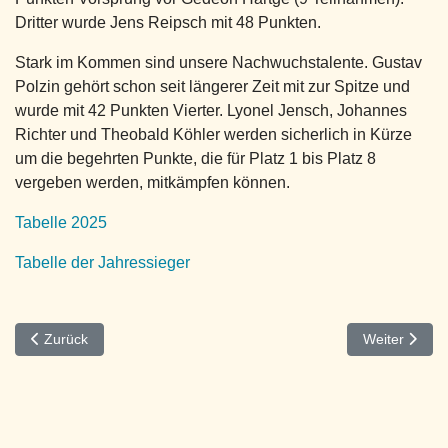
Dritter wurde Jens Reipsch mit 48 Punkten.
Stark im Kommen sind unsere Nachwuchstalente. Gustav
Polzin gehört schon seit längerer Zeit mit zur Spitze und
wurde mit 42 Punkten Vierter. Lyonel Jensch, Johannes
Richter und Theobald Köhler werden sicherlich in Kürze
um die begehrten Punkte, die für Platz 1 bis Platz 8
vergeben werden, mitkämpfen können.
Tabelle 2025
Tabelle der Jahressieger
Vorheriger Beitrag: Kaffeehaus-Schach im Café Manzul
Nächster Beit
Zurück
Weiter